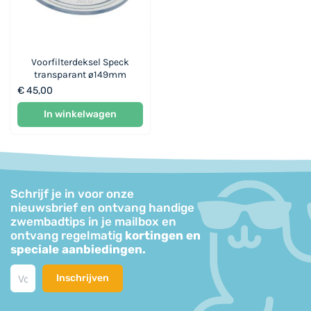
Voorfilterdeksel Speck
transparant ø149mm
€ 45,00
In winkelwagen
Schrijf je in voor onze
nieuwsbrief en ontvang handige
zwembadtips in je mailbox en
ontvang regelmatig
kortingen en
speciale aanbiedingen.
Inschrijven