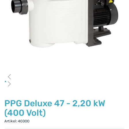
gallerij
Ga
naar
PPG Deluxe 47 - 2,20 kW
het
(400 Volt)
begin
van
Artikel
40300
de