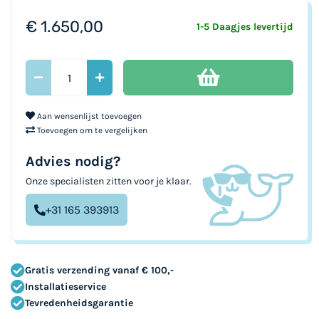
afbeeldingen-
€ 1.650,00
gallerij
1-5 Daagjes levertijd
Aan wensenlijst toevoegen
Toevoegen om te vergelijken
Advies nodig?
Onze specialisten zitten voor je klaar.
+31 165 393913
Gratis verzending vanaf € 100,-
Installatieservice
Tevredenheidsgarantie