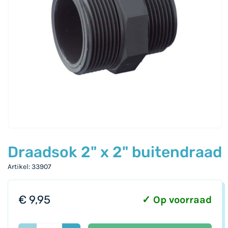
gallerij
Ga
naar
Draadsok 2" x 2" buitendraad
het
Artikel
33907
begin
van
de
€ 9,95
✓ Op voorraad
afbeeldingen-
gallerij