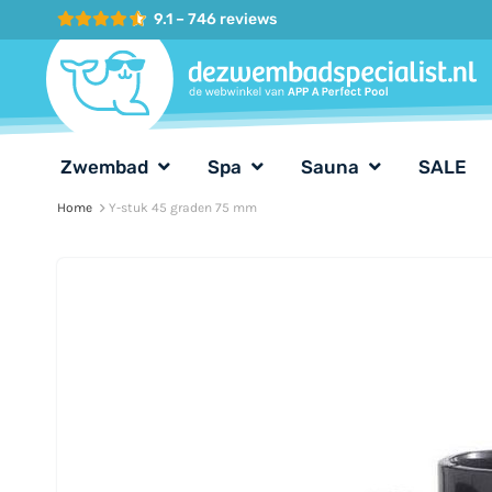
Ga
9.1 – 746 reviews
naar
de
inhoud
Zwembad
Spa
Sauna
SALE
Home
Y-stuk 45 graden 75 mm
Ga
naar
het
einde
van
de
afbeeldingen-
gallerij