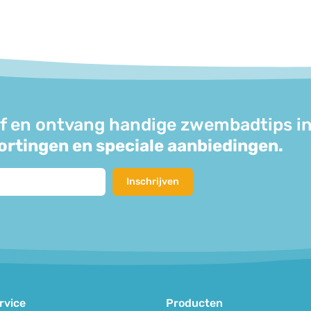
ief en ontvang handige zwembadtips in
ortingen en speciale aanbiedingen.
Inschrijven
rvice
Producten