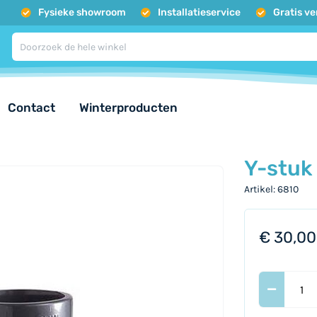
Fysieke showroom
Installatieservice
Gratis v
Contact
Winterproducten
Y-stuk
Artikel
6810
€ 30,00