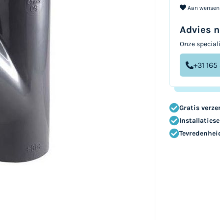
Aan wensenl
Advies n
Onze speciali
+31 165
Gratis verze
Installatiese
Tevredenhei